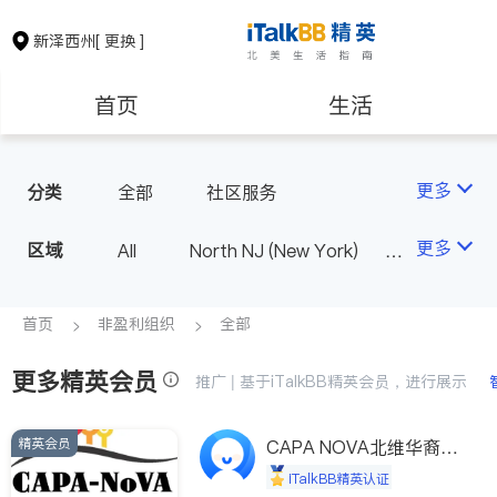
新泽西州
[ 更换 ]
首页
生活
医生
律师
更多
分类
全部
社区服务
保险理财
房地产租售
更多
区域
All
North NJ (New York)
South NJ (Philadelphia)
银行贷款
会计师
首页
非盈利组织
全部
更多精英会员
建筑装修
教育
推广 | 基于iTalkBB精英会员，进行展示
精英会员
养老
非盈利组织
CAPA NOVA北维华裔家
长会
iTalkBB精英认证