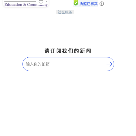
执照已核实
社区服务
连接家长与社会，赋能孩子与下一代，
CAPA NoVA与您携手建设包容、公
平、充满希望的社区。
请订阅我们的新闻