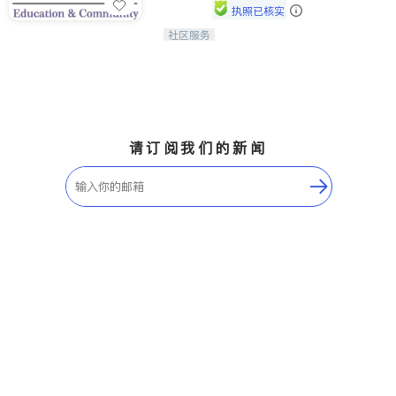
执照已核实
社区服务
连接家长与社会，赋能孩子与下一代，
CAPA NoVA与您携手建设包容、公
平、充满希望的社区。
请订阅我们的新闻