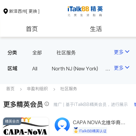
新泽西州
[ 更换 ]
首页
生活
医生
律师
更多
分类
全部
社区服务
保险理财
房地产租售
更多
区域
All
North NJ (New York)
South NJ (Philadelphia)
银行贷款
会计师
首页
非盈利组织
社区服务
更多精英会员
建筑装修
教育
推广 | 基于iTalkBB精英会员，进行展示
精英会员
养老
非盈利组织
CAPA NOVA北维华裔家
长会
iTalkBB精英认证