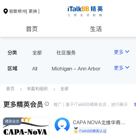
密歇根州
[ 更换 ]
首页
生活
医生
律师
更多
分类
全部
社区服务
房地产租售
建筑装修
更多
区域
All
Michigan - Ann Arbor
教育
养老
首页
非盈利组织
全部
更多精英会员
非盈利组织
推广 | 基于iTalkBB精英会员，进行展示
精英会员
CAPA NOVA北维华裔家
长会
iTalkBB精英认证