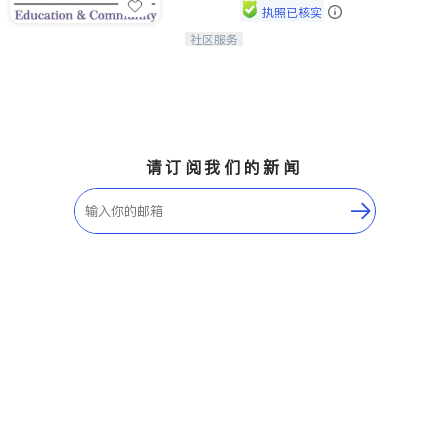
执照已核实
社区服务
连接家长与社会，赋能孩子与下一代，
CAPA NoVA与您携手建设包容、公
平、充满希望的社区。
请订阅我们的新闻