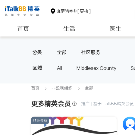
麻萨诸塞州
[ 更换 ]
首页
生活
医生
建筑装修
教育
养老
分类
全部
社区服务
区域
All
Middlesex County
S
首页
非盈利组织
全部
更多精英会员
推广 | 基于iTalkBB精英
精英会员