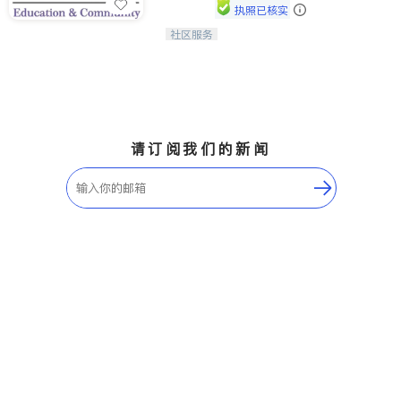
执照已核实
社区服务
连接家长与社会，赋能孩子与下一代，
CAPA NoVA与您携手建设包容、公
平、充满希望的社区。
请订阅我们的新闻