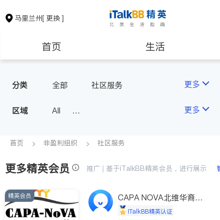
马里兰州
[ 更换 ]
首页
生活
医生
律师
更多
分类
全部
社区服务
保险理财
房地产租售
更多
区域
All
Montgomery County (Washington,
银行贷款
会计师
D.C.)
首页
非盈利组织
社区服务
Baltimore
Ocean City
更多精英会员
建筑装修
教育
推广 | 基于iTalkBB精英会员，进行展示
精英会员
养老
CAPA NOVA北维华裔家
非盈利组织
长会
iTalkBB精英认证