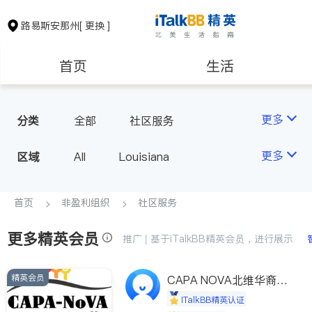
路易斯安那州
[ 更换 ]
首页
生活
医生
律师
更多
分类
全部
社区服务
房地产租售
建筑装修
更多
区域
All
Louisiana
教育
养老
首页
非盈利组织
社区服务
更多精英会员
非盈利组织
推广 | 基于iTalkBB精英会员，进行展示
精英会员
CAPA NOVA北维华裔家
长会
iTalkBB精英认证