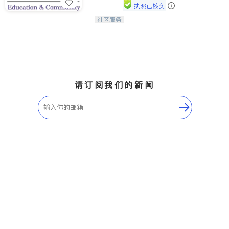
执照已核实
社区服务
连接家长与社会，赋能孩子与下一代，
CAPA NoVA与您携手建设包容、公
平、充满希望的社区。
请订阅我们的新闻