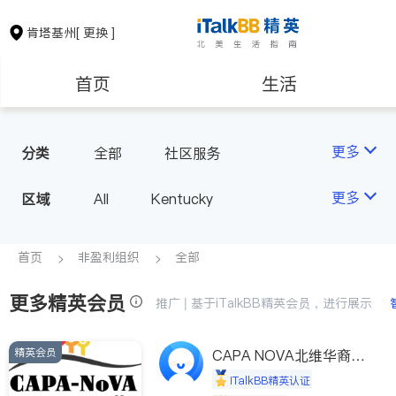
肯塔基州
[ 更换 ]
首页
生活
医生
律师
更多
分类
全部
社区服务
房地产租售
建筑装修
更多
区域
All
Kentucky
教育
养老
首页
非盈利组织
全部
更多精英会员
非盈利组织
推广 | 基于iTalkBB精英会员，进行展示
精英会员
CAPA NOVA北维华裔家
长会
iTalkBB精英认证