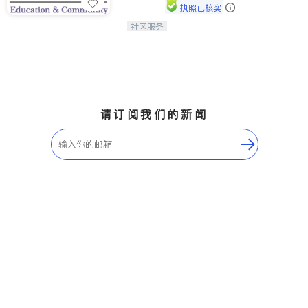
执照已核实
社区服务
连接家长与社会，赋能孩子与下一代，
CAPA NoVA与您携手建设包容、公
平、充满希望的社区。
请订阅我们的新闻