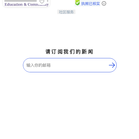
执照已核实
社区服务
连接家长与社会，赋能孩子与下一代，
CAPA NoVA与您携手建设包容、公
平、充满希望的社区。
请订阅我们的新闻