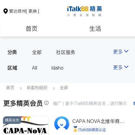
爱达荷州
[ 更换 ]
首页
生活
医生
律师
更多
分类
全部
社区服务
房地产租售
建筑装修
更多
区域
All
Idaho
教育
养老
首页
非盈利组织
全部
更多精英会员
非盈利组织
推广 | 基于iTalkBB精英会员，进行展示
精英会员
CAPA NOVA北维华裔家
长会
iTalkBB精英认证