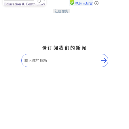
执照已核实
社区服务
连接家长与社会，赋能孩子与下一代，
CAPA NoVA与您携手建设包容、公
平、充满希望的社区。
请订阅我们的新闻