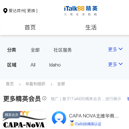
爱达荷州
[ 更换 ]
首页
生活
医生
律师
更多
分类
全部
社区服务
房地产租售
建筑装修
更多
区域
All
Idaho
教育
养老
首页
非盈利组织
全部
更多精英会员
非盈利组织
推广 | 基于iTalkBB精英会员，进行展示
精英会员
CAPA NOVA北维华裔家
长会
iTalkBB精英认证