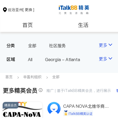
佐治亚州
[ 更换 ]
首页
生活
医生
律师
更多
分类
全部
社区服务
房地产租售
银行贷款
更多
区域
All
Georgia - Atlanta
建筑装修
教育
首页
非盈利组织
全部
更多精英会员
养老
非盈利组织
推广 | 基于iTalkBB精英会员，进行展示
精英会员
CAPA NOVA北维华裔家
长会
iTalkBB精英认证