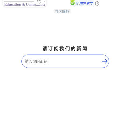
执照已核实
社区服务
连接家长与社会，赋能孩子与下一代，
CAPA NoVA与您携手建设包容、公
平、充满希望的社区。
请订阅我们的新闻