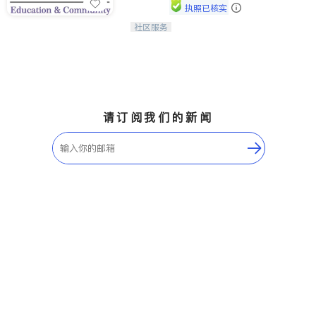
执照已核实
社区服务
连接家长与社会，赋能孩子与下一代，
CAPA NoVA与您携手建设包容、公
平、充满希望的社区。
请订阅我们的新闻