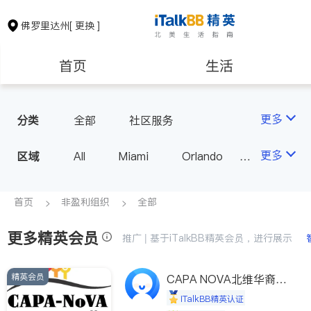
佛罗里达州
[ 更换 ]
首页
生活
医生
律师
更多
分类
全部
社区服务
保险理财
房地产租售
更多
区域
All
Miami
Orlando
Tampa
West Palm Beach
银行贷款
建筑装修
FL - Other Cities
首页
非盈利组织
全部
更多精英会员
教育
养老
推广 | 基于iTalkBB精英会员，进行展示
精英会员
非盈利组织
CAPA NOVA北维华裔家
长会
iTalkBB精英认证