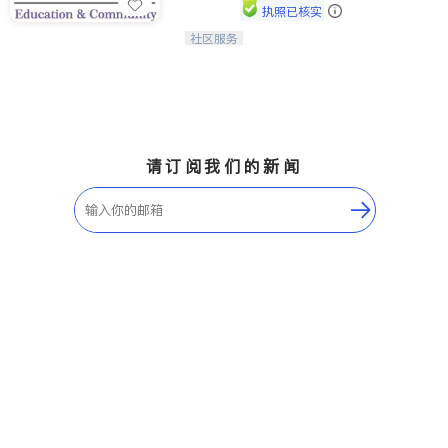
执照已核实
社区服务
连接家长与社会，赋能孩子与下一代，
CAPA NoVA与您携手建设包容、公
平、充满希望的社区。
请订阅我们的新闻