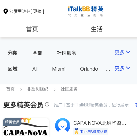
佛罗里达州
[ 更换 ]
首页
生活
医生
律师
更多
分类
全部
社区服务
保险理财
房地产租售
更多
区域
All
Miami
Orlando
Tampa
West Palm Beach
银行贷款
建筑装修
FL - Other Cities
首页
非盈利组织
社区服务
更多精英会员
教育
养老
推广 | 基于iTalkBB精英会员，进行展示
精英会员
非盈利组织
CAPA NOVA北维华裔家
长会
iTalkBB精英认证