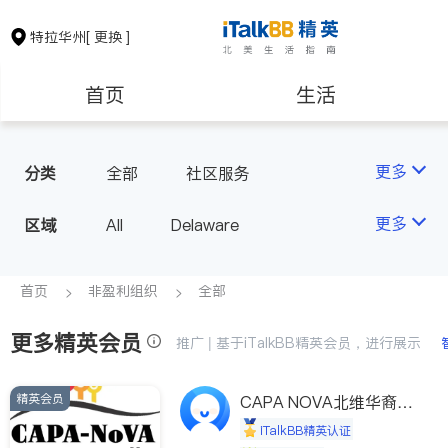
特拉华州
[ 更换 ]
首页
生活
医生
律师
更多
分类
全部
社区服务
房地产租售
建筑装修
更多
区域
All
Delaware
教育
养老
首页
非盈利组织
全部
更多精英会员
非盈利组织
推广 | 基于iTalkBB精英会员，进行展示
精英会员
CAPA NOVA北维华裔家
长会
iTalkBB精英认证