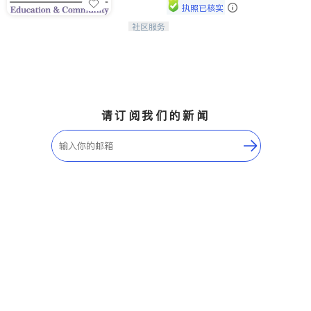
执照已核实
社区服务
连接家长与社会，赋能孩子与下一代，
CAPA NoVA与您携手建设包容、公
平、充满希望的社区。
请订阅我们的新闻