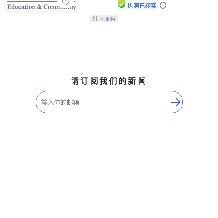
执照已核实
社区服务
连接家长与社会，赋能孩子与下一代，
CAPA NoVA与您携手建设包容、公
平、充满希望的社区。
请订阅我们的新闻