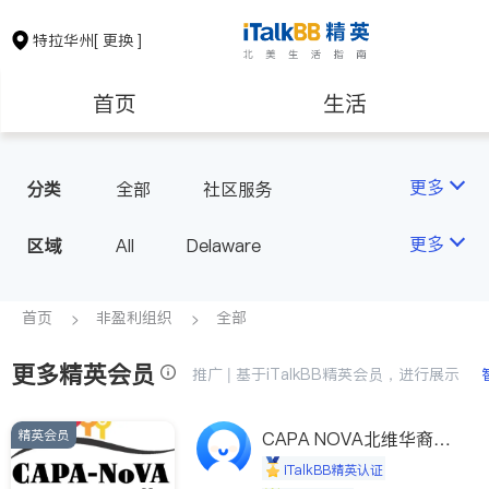
特拉华州
[ 更换 ]
首页
生活
医生
律师
更多
分类
全部
社区服务
房地产租售
建筑装修
更多
区域
All
Delaware
教育
养老
首页
非盈利组织
全部
更多精英会员
非盈利组织
推广 | 基于iTalkBB精英会员，进行展示
精英会员
CAPA NOVA北维华裔家
长会
iTalkBB精英认证