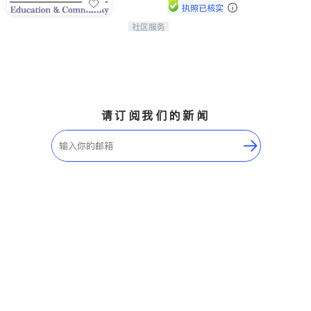
执照已核实
社区服务
连接家长与社会，赋能孩子与下一代，
CAPA NoVA与您携手建设包容、公
平、充满希望的社区。
请订阅我们的新闻