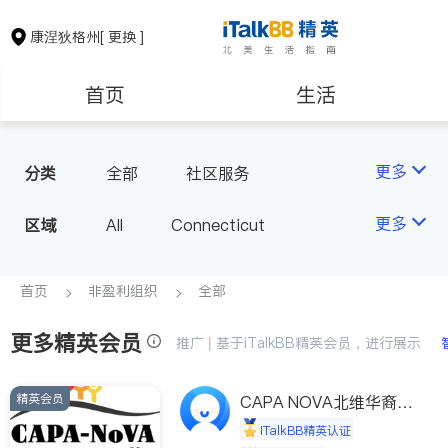
康涅狄格州
[ 更换 ]
首页
生活
医生
律师
更多
分类
全部
社区服务
房地产租售
建筑装修
更多
区域
All
Connecticut
教育
养老
首页
非盈利组织
全部
更多精英会员
非盈利组织
推广 | 基于iTalkBB精英会员，进行展示
精英会员
CAPA NOVA北维华裔家
长会
iTalkBB精英认证