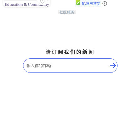
执照已核实
社区服务
连接家长与社会，赋能孩子与下一代，
CAPA NoVA与您携手建设包容、公
平、充满希望的社区。
请订阅我们的新闻