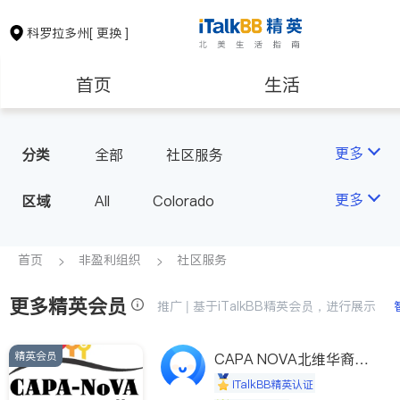
科罗拉多州
[ 更换 ]
首页
生活
医生
律师
更多
分类
全部
社区服务
房地产租售
建筑装修
更多
区域
All
Colorado
教育
养老
首页
非盈利组织
社区服务
更多精英会员
非盈利组织
推广 | 基于iTalkBB精英会员，进行展示
精英会员
CAPA NOVA北维华裔家
长会
iTalkBB精英认证