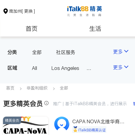
南加州
[ 更换 ]
首页
生活
医生
律师
更多
分类
全部
社区服务
保险理财
房地产租售
更多
区域
All
Los Angeles
Orange County - Irvine
银行贷款
会计师
Alhambra & San Gabriel
首页
非盈利组织
全部
Arcadia & Rosemead
更多精英会员
建筑装修
教育
推广 | 基于iTalkBB精英会员，进行展示
Diamond Bar & Covina
Rowland Heights & Hacienda H
精英会员
养老
非盈利组织
CAPA NOVA北维华裔家
eights
长会
iTalkBB精英认证
Los Angeles County - Other Ci