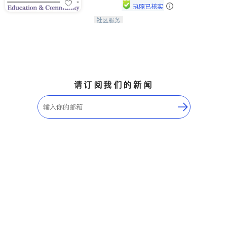
执照已核实
ties
社区服务
连接家长与社会，赋能孩子与下一代，
San Diego
CAPA NoVA与您携手建设包容、公
平、充满希望的社区。
Inyo & San Bernardino
Riverside
Santa Barbara & Monterey
请订阅我们的新闻