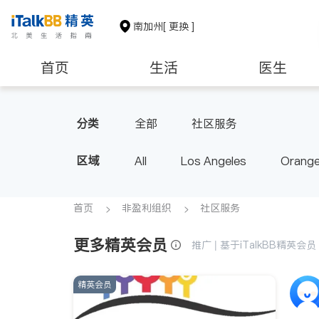
南加州
[ 更换 ]
首页
生活
医生
建筑装修
教育
养老
分类
全部
社区服务
区域
All
Los Angeles
Orange
Diamond Bar & Covina
Rowla
Inyo & San Bernardino
Rivers
首页
非盈利组织
社区服务
更多精英会员
推广 | 基于iTalkBB精英
精英会员