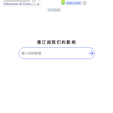
执照已核实
ties
社区服务
连接家长与社会，赋能孩子与下一代，
San Diego
CAPA NoVA与您携手建设包容、公
平、充满希望的社区。
Inyo & San Bernardino
Riverside
Santa Barbara & Monterey
请订阅我们的新闻