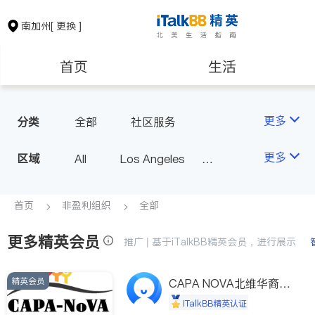
南加州
[ 更换 ]
首页
生活
医生
律师
更多
分类
全部
社区服务
保险理财
房地产租售
更多
区域
All
Los Angeles
Orange County - Irvine
银行贷款
会计师
Alhambra & San Gabriel
首页
非盈利组织
全部
Arcadia & Rosemead
更多精英会员
建筑装修
教育
推广 | 基于iTalkBB精英会员，进行展示
Diamond Bar & Covina
Rowland Heights & Hacienda H
精英会员
养老
非盈利组织
CAPA NOVA北维华裔家
eights
长会
iTalkBB精英认证
Los Angeles County - Other Ci