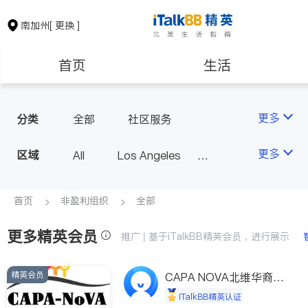
南加州
[ 更换 ]
首页
生活
医生
律师
更多
分类
全部
社区服务
保险理财
房地产租售
更多
区域
All
Los Angeles
Orange County - Irvine
银行贷款
会计师
Alhambra & San Gabriel
首页
非盈利组织
全部
Arcadia & Rosemead
更多精英会员
建筑装修
教育
推广 | 基于iTalkBB精英会员，进行展示
Diamond Bar & Covina
Rowland Heights & Hacienda H
精英会员
养老
非盈利组织
CAPA NOVA北维华裔家
eights
长会
iTalkBB精英认证
Los Angeles County - Other Ci