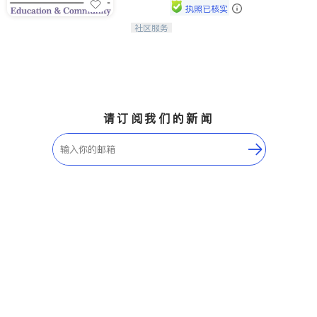
执照已核实
ties
社区服务
连接家长与社会，赋能孩子与下一代，
San Diego
CAPA NoVA与您携手建设包容、公
平、充满希望的社区。
Inyo & San Bernardino
Riverside
Santa Barbara & Monterey
请订阅我们的新闻