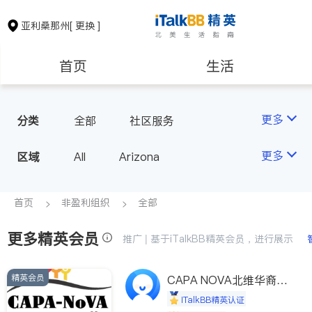
亚利桑那州
[ 更换 ]
首页
生活
医生
律师
更多
分类
全部
社区服务
房地产租售
建筑装修
更多
区域
All
Arizona
教育
养老
首页
非盈利组织
全部
更多精英会员
非盈利组织
推广 | 基于iTalkBB精英会员，进行展示
精英会员
CAPA NOVA北维华裔家
长会
iTalkBB精英认证