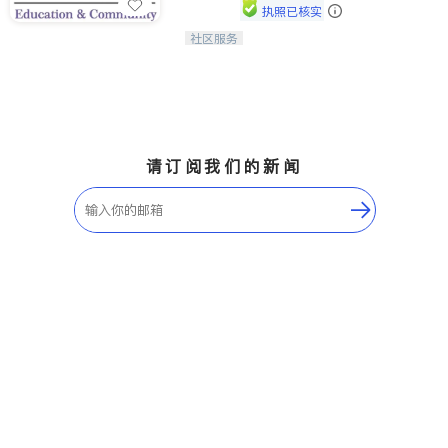
执照已核实
社区服务
连接家长与社会，赋能孩子与下一代，
CAPA NoVA与您携手建设包容、公
平、充满希望的社区。
请订阅我们的新闻