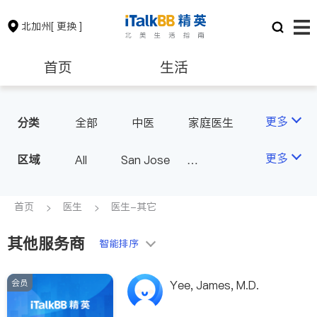
北加州
[ 更换 ]
首页
生活
医生
律师
更多
分类
全部
中医
家庭医生
心理医生
医美
牙科
保险理财
房地产租售
更多
区域
All
San Jose
眼科
妇科
儿科
San Francisco
耳鼻喉科
精神科
银行贷款
会计师
Fremont & Oakland
首页
医生
医生-其它
心脏科
足科
神经科
Sacramento
肠胃肝脏科
外科
其他服务商
建筑装修
教育
智能排序
皮肤科
麻醉科
泌尿科
风湿病
会员
养老
非盈利组织
Yee, James, M.D.
脊椎神经科
呼吸科