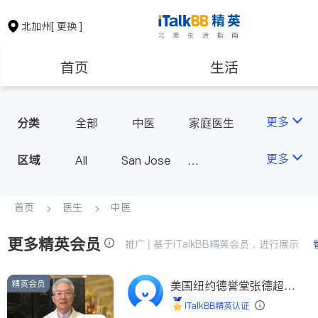
北加州
[ 更换 ]
首页
生活
医生
律师
更多
分类
全部
中医
家庭医生
心理医生
医美
牙科
保险理财
房地产租售
更多
区域
All
San Jose
眼科
妇科
儿科
San Francisco
耳鼻喉科
精神科
银行贷款
会计师
Fremont & Oakland
首页
医生
中医
心脏科
足科
神经科
Sacramento
肠胃肝脏科
外科
更多精英会员
建筑装修
教育
推广 | 基于iTalkBB精英会员，进行展示
皮肤科
麻醉科
泌尿科
风湿病
精英会员
养老
美国纽约德誉堂张德超医
非盈利组织
生
脊椎神经科
呼吸科
iTalkBB精英认证