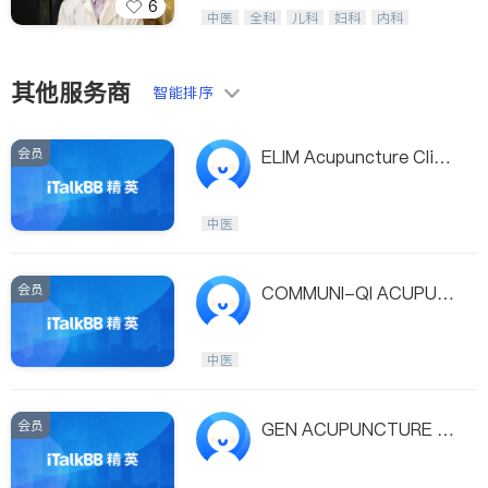
6
医生-其它
纽约德誉堂张德超等医生，中医针灸名
骨科
中医
全科
儿科
妇科
内科
家，用多种家传方药擅治疑难杂症及癌
外科
肾脏科
心脏科
耳鼻喉科
症的传奇。
眼科
肺科
肠胃肝脏科
皮肤科
泌尿科
风湿病
不孕不育
其他服务商
智能排序
脊椎神经科
呼吸科
针灸
骨科
内分泌科
会员
ELIM Acupuncture Clini
c
中医
会员
COMMUNI-QI ACUPUN
CTURE
中医
会员
GEN ACUPUNCTURE -
JUNGHO JANG