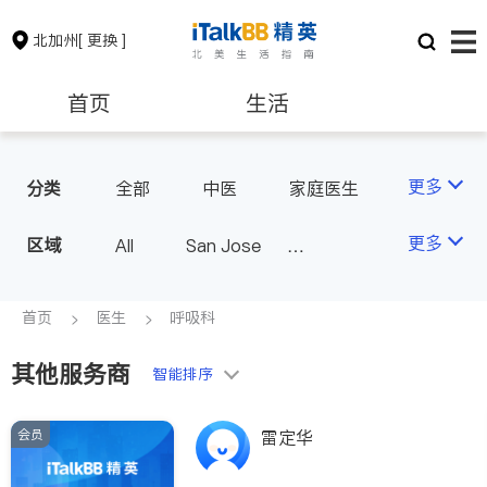
北加州
[ 更换 ]
首页
生活
医生
律师
更多
分类
全部
中医
家庭医生
心理医生
医美
牙科
保险理财
房地产租售
更多
区域
All
San Jose
眼科
妇科
儿科
San Francisco
耳鼻喉科
精神科
银行贷款
会计师
Fremont & Oakland
首页
医生
呼吸科
心脏科
足科
神经科
Sacramento
肠胃肝脏科
外科
其他服务商
建筑装修
教育
智能排序
皮肤科
麻醉科
泌尿科
风湿病
会员
养老
非盈利组织
雷定华
脊椎神经科
呼吸科