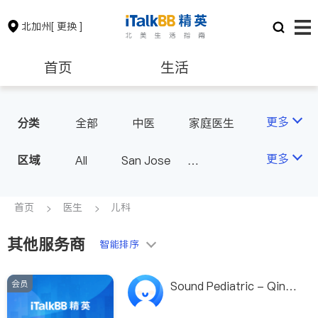
北加州
[ 更换 ]
首页
生活
医生
律师
更多
分类
全部
中医
家庭医生
心理医生
医美
牙科
保险理财
房地产租售
更多
区域
All
San Jose
眼科
妇科
儿科
San Francisco
耳鼻喉科
精神科
银行贷款
会计师
Fremont & Oakland
首页
医生
儿科
心脏科
足科
神经科
Sacramento
肠胃肝脏科
外科
其他服务商
建筑装修
教育
智能排序
皮肤科
麻醉科
泌尿科
风湿病
会员
养老
非盈利组织
Sound Pediatric - Qing
Dong , M.D.
脊椎神经科
呼吸科