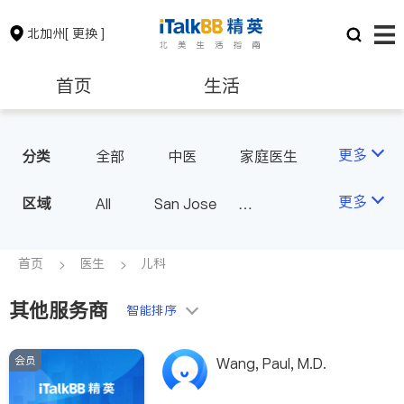
北加州
[ 更换 ]
首页
生活
医生
律师
更多
分类
全部
中医
家庭医生
心理医生
医美
牙科
保险理财
房地产租售
更多
区域
All
San Jose
眼科
妇科
儿科
San Francisco
耳鼻喉科
精神科
银行贷款
会计师
Fremont & Oakland
首页
医生
儿科
心脏科
足科
神经科
Sacramento
肠胃肝脏科
外科
其他服务商
建筑装修
教育
智能排序
皮肤科
麻醉科
泌尿科
风湿病
会员
养老
非盈利组织
Wang, Paul, M.D.
脊椎神经科
呼吸科