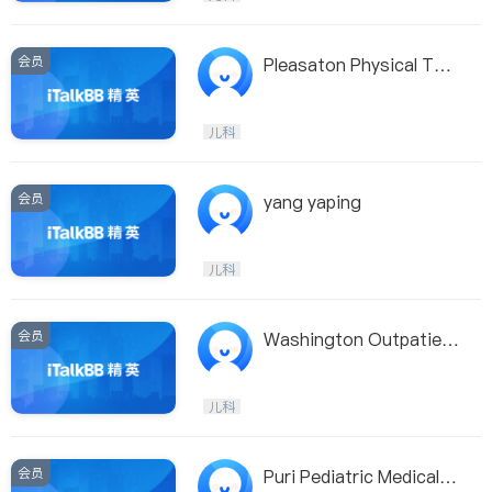
会员
Pleasaton Physical The
rapy
儿科
会员
yang yaping
儿科
会员
Washington Outpatient
Rehabilitation Center
儿科
会员
Puri Pediatric Medical G