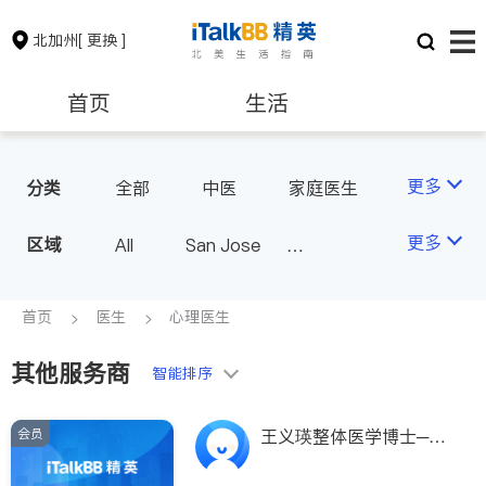
北加州
[ 更换 ]
首页
生活
医生
律师
更多
分类
全部
中医
家庭医生
心理医生
医美
牙科
保险理财
房地产租售
更多
区域
All
San Jose
眼科
妇科
儿科
San Francisco
耳鼻喉科
精神科
银行贷款
会计师
Fremont & Oakland
首页
医生
心理医生
心脏科
足科
神经科
Sacramento
肠胃肝脏科
外科
其他服务商
建筑装修
教育
智能排序
皮肤科
麻醉科
泌尿科
风湿病
会员
养老
非盈利组织
王义瑛整体医学博士─催
眠治疗师
脊椎神经科
呼吸科