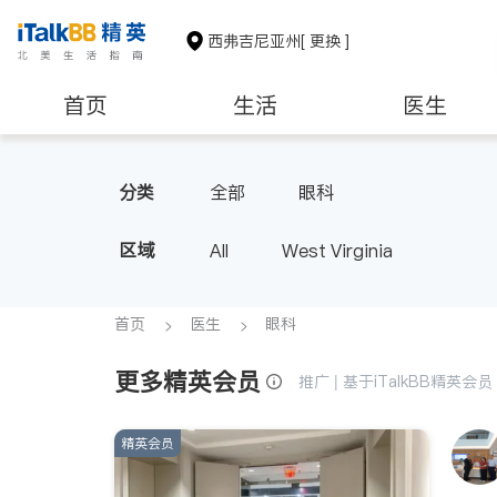
西弗吉尼亚州
[ 更换 ]
首页
生活
医生
非盈利组织
分类
全部
眼科
区域
All
West Virginia
首页
医生
眼科
更多精英会员
推广 | 基于iTalkBB精英
精英会员