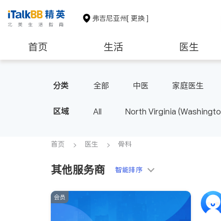
弗吉尼亚州
[ 更换 ]
首页
生活
医生
建筑装修
教育
养老
分类
全部
中医
家庭医生
区域
All
North Virginia (Washingto
首页
医生
骨科
其他服务商
智能排序
会员