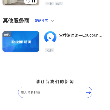
11
Wang Vision Institute has more tha
眼科
眼科
n 30 years experience in
其他服务商
智能排序
会员
查乔治医师—Loudoun眼
科中心
眼科
请订阅我们的新闻