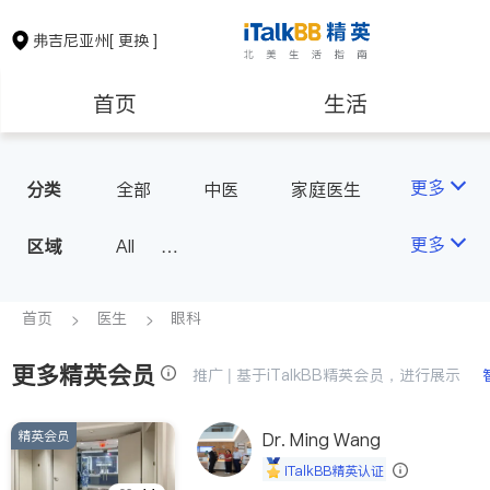
弗吉尼亚州
[ 更换 ]
首页
生活
医生
律师
更多
分类
全部
中医
家庭医生
牙科
眼科
妇科
保险理财
房地产租售
更多
区域
All
骨科
North Virginia (Washington, D.
银行贷款
会计师
C.)
首页
医生
眼科
Richmond
更多精英会员
建筑装修
教育
推广 | 基于iTalkBB精英会员，进行展示
Roanoke & Lynchburg
Virginia Beach
精英会员
养老
Dr. Ming Wang
非盈利组织
iTalkBB精英认证