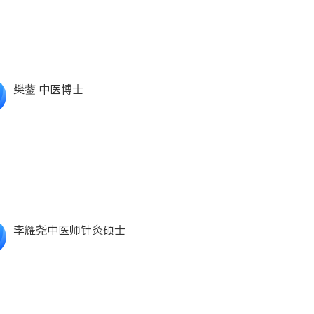
樊蓥 中医博士
李耀尧中医师针灸硕士