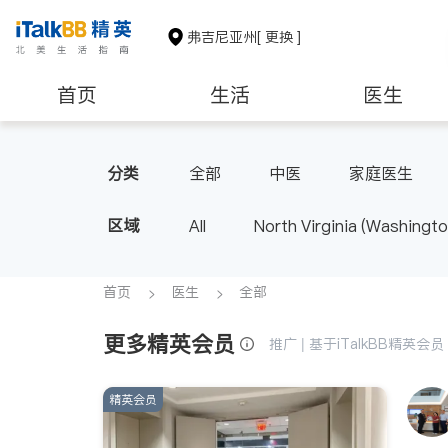
弗吉尼亚州
[ 更换 ]
首页
生活
医生
建筑装修
教育
养老
分类
全部
中医
家庭医生
区域
All
North Virginia (Washingto
首页
医生
全部
更多精英会员
推广 | 基于iTalkBB精英
精英会员