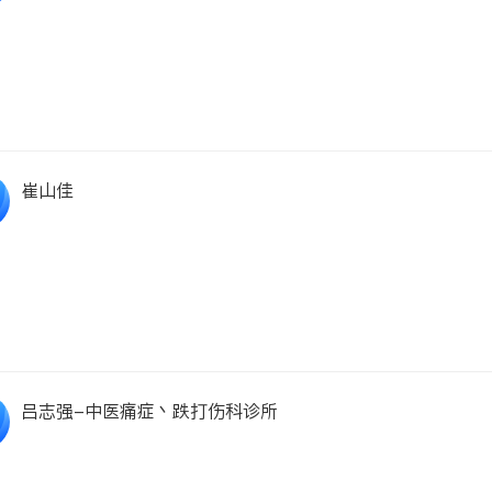
崔山佳
吕志强-中医痛症丶跌打伤科诊所