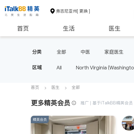
弗吉尼亚州
[ 更换 ]
首页
生活
医生
建筑装修
教育
养老
分类
全部
中医
家庭医生
区域
All
North Virginia (Washingto
首页
医生
全部
更多精英会员
推广 | 基于iTalkBB精英
精英会员