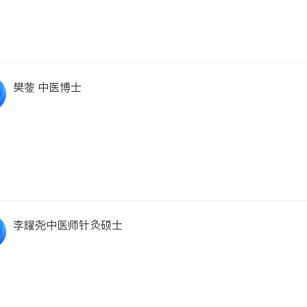
樊蓥 中医博士
李耀尧中医师针灸硕士