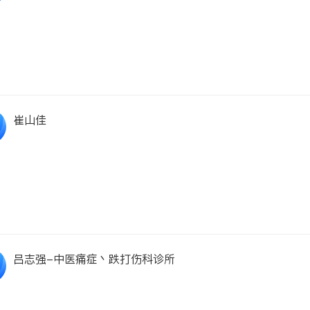
崔山佳
吕志强-中医痛症丶跌打伤科诊所