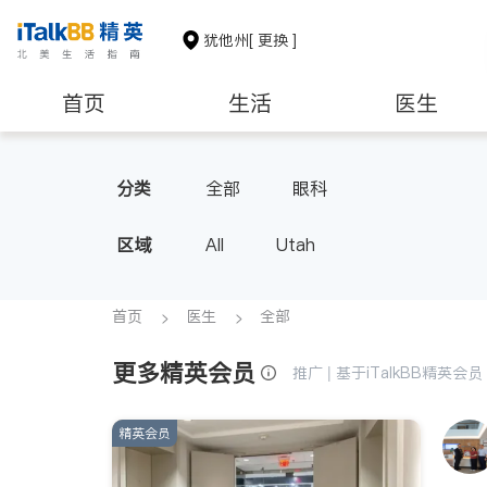
犹他州
[ 更换 ]
首页
生活
医生
非盈利组织
分类
全部
眼科
区域
All
Utah
首页
医生
全部
更多精英会员
推广 | 基于iTalkBB精英
精英会员