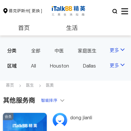
德克萨斯州
[ 更换 ]
首页
生活
医生
律师
更多
分类
全部
中医
家庭医生
心理医生
医美
牙科
保险理财
房地产租售
更多
区域
All
Houston
Dallas
眼科
妇科
儿科
Austin
San Antonio
耳鼻喉科
精神科
银行贷款
会计师
TX - Other Cities
首页
医生
医美
心脏科
足科
神经科
肠胃肝脏科
麻醉科
其他服务商
建筑装修
教育
智能排序
泌尿科
风湿病
呼吸科
医生-其它
会员
养老
非盈利组织
dong jianli
内分泌科
骨科