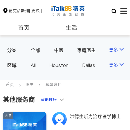
德克萨斯州
[ 更换 ]
首页
生活
医生
律师
更多
分类
全部
中医
家庭医生
心理医生
医美
牙科
保险理财
房地产租售
更多
区域
All
Houston
Dallas
眼科
妇科
儿科
Austin
San Antonio
耳鼻喉科
精神科
银行贷款
会计师
TX - Other Cities
首页
医生
耳鼻喉科
心脏科
足科
神经科
肠胃肝脏科
麻醉科
其他服务商
建筑装修
教育
智能排序
泌尿科
风湿病
呼吸科
医生-其它
会员
洪德生听力治疗医学博士
养老
非盈利组织
内分泌科
骨科