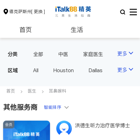
德克萨斯州
[ 更换 ]
首页
生活
医生
律师
更多
分类
全部
中医
家庭医生
心理医生
医美
牙科
保险理财
房地产租售
更多
区域
All
Houston
Dallas
眼科
妇科
儿科
Austin
San Antonio
耳鼻喉科
精神科
银行贷款
会计师
TX - Other Cities
首页
医生
耳鼻喉科
心脏科
足科
神经科
肠胃肝脏科
麻醉科
其他服务商
建筑装修
教育
智能排序
泌尿科
风湿病
呼吸科
医生-其它
会员
洪德生听力治疗医学博士
养老
非盈利组织
内分泌科
骨科