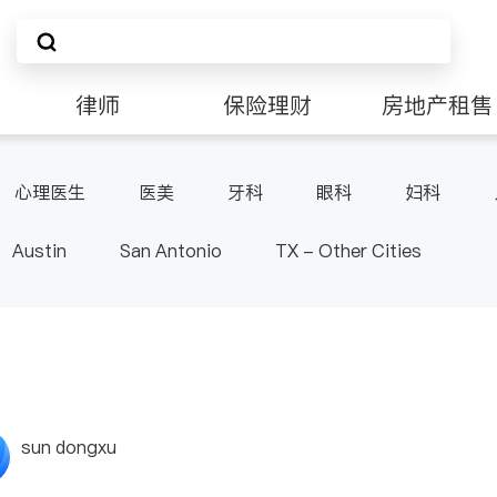
律师
保险理财
房地产租售
非盈利组织
心理医生
医美
牙科
眼科
妇科
肠胃肝脏科
麻醉科
泌尿科
风湿病
呼
Austin
San Antonio
TX - Other Cities
sun dongxu