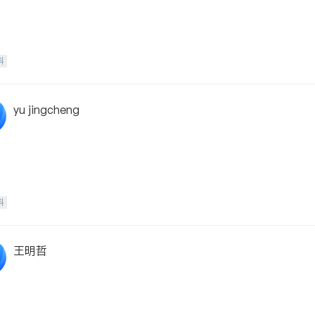
科
yu jingcheng
科
王明哲