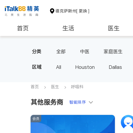
德克萨斯州
[ 更换 ]
首页
生活
医生
建筑装修
教育
养老
分类
全部
中医
家庭医生
心脏科
足科
神经科
区域
All
Houston
Dallas
内分泌科
骨科
首页
医生
呼吸科
其他服务商
智能排序
会员