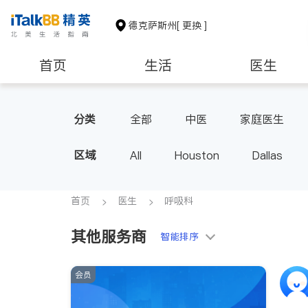
德克萨斯州
[ 更换 ]
首页
生活
医生
建筑装修
教育
养老
分类
全部
中医
家庭医生
心脏科
足科
神经科
区域
All
Houston
Dallas
内分泌科
骨科
首页
医生
呼吸科
其他服务商
智能排序
会员