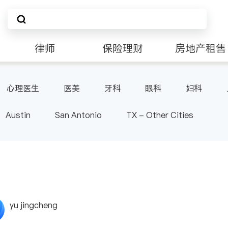
律师
保险理财
房地产租售
非盈利组织
心理医生
医美
牙科
眼科
妇科
肠胃肝脏科
麻醉科
泌尿科
风湿病
呼
Austin
San Antonio
TX - Other Cities
yu jingcheng