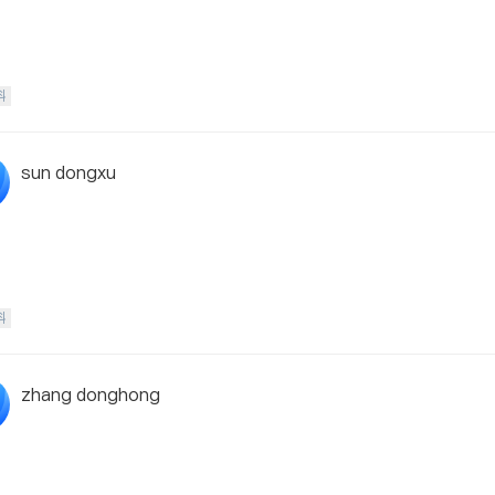
科
sun dongxu
科
zhang donghong