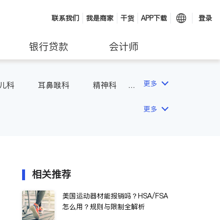
联系我们
我是商家
干货
APP下载
登录
银行贷款
会计师
更多
儿科
耳鼻喉科
精神科
吸科
医生-其它
更多
相关推荐
美国运动器材能报销吗？HSA/FSA
怎么用？规则与限制全解析