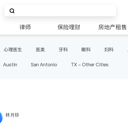
律师
保险理财
房地产租售
非盈利组织
心理医生
医美
牙科
眼科
妇科
肠胃肝脏科
麻醉科
泌尿科
风湿病
呼
Austin
San Antonio
TX - Other Cities
林月珍