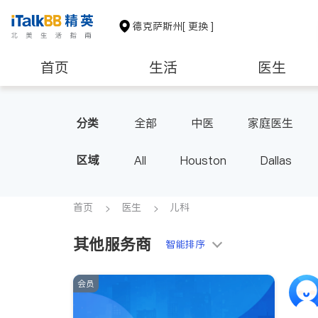
德克萨斯州
[ 更换 ]
首页
生活
医生
建筑装修
教育
养老
分类
全部
中医
家庭医生
心脏科
足科
神经科
区域
All
Houston
Dallas
内分泌科
骨科
首页
医生
儿科
其他服务商
智能排序
会员