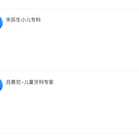
宋摈生小儿专科
吕慕尼-儿童牙科专家