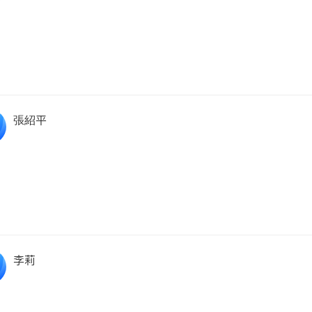
張紹平
李莉