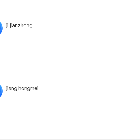
ji jianzhong
jiang hongmei