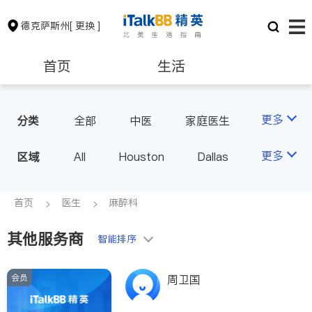
德克萨斯州
[ 更换 ]
首页
生活
医生
律师
更多
分类
全部
中医
家庭医生
心理医生
医美
牙科
保险理财
房地产租售
更多
区域
All
Houston
Dallas
眼科
妇科
儿科
Austin
San Antonio
耳鼻喉科
精神科
银行贷款
会计师
TX - Other Cities
首页
医生
麻醉科
心脏科
足科
神经科
肠胃肝脏科
麻醉科
其他服务商
建筑装修
教育
智能排序
泌尿科
风湿病
呼吸科
医生-其它
会员
周卫国
养老
非盈利组织
内分泌科
骨科