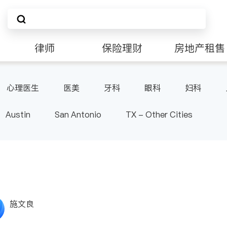
律师
保险理财
房地产租售
非盈利组织
心理医生
医美
牙科
眼科
妇科
肠胃肝脏科
麻醉科
泌尿科
风湿病
呼
Austin
San Antonio
TX - Other Cities
施文良