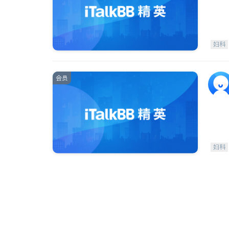
妇科
会员
妇科