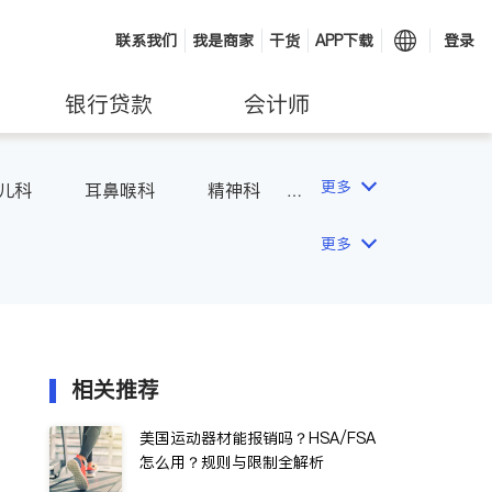
联系我们
我是商家
干货
APP下载
登录
银行贷款
会计师
更多
儿科
耳鼻喉科
精神科
吸科
医生-其它
更多
相关推荐
美国运动器材能报销吗？HSA/FSA
怎么用？规则与限制全解析