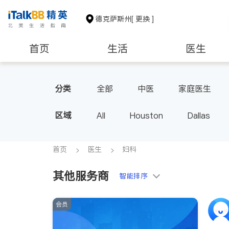
德克萨斯州
[ 更换 ]
首页
生活
医生
建筑装修
教育
养老
分类
全部
中医
家庭医生
心脏科
足科
神经科
区域
All
Houston
Dallas
内分泌科
骨科
首页
医生
妇科
其他服务商
智能排序
会员