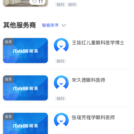
11
Wang Vision Institute has more tha
眼科
眼科
n 30 years experience in
其他服务商
智能排序
会员
王筱红儿童眼科医学博士
眼科
会员
宋久德眼科医师
眼科
会员
张瑞芳视学眼科医师