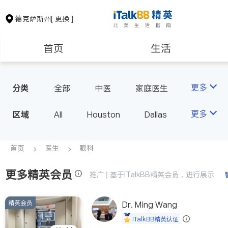
德克萨斯州
[ 更换 ]
首页
生活
医生
律师
更多
分类
全部
中医
家庭医生
心理医生
医美
牙科
保险理财
房地产租售
更多
区域
All
Houston
Dallas
眼科
妇科
儿科
Austin
San Antonio
耳鼻喉科
精神科
银行贷款
会计师
TX - Other Cities
首页
医生
眼科
心脏科
足科
神经科
肠胃肝脏科
麻醉科
更多精英会员
建筑装修
教育
推广 | 基于iTalkBB精英会员，进行展示
泌尿科
风湿病
呼吸科
医生-其它
精英会员
养老
Dr. Ming Wang
非盈利组织
内分泌科
骨科
iTalkBB精英认证