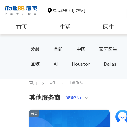
德克萨斯州
[ 更换 ]
首页
生活
医生
建筑装修
教育
养老
分类
全部
中医
家庭医生
心脏科
足科
神经科
区域
All
Houston
Dallas
内分泌科
骨科
首页
医生
耳鼻喉科
其他服务商
智能排序
会员