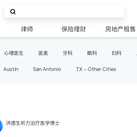
律师
保险理财
房地产租售
非盈利组织
心理医生
医美
牙科
眼科
妇科
肠胃肝脏科
麻醉科
泌尿科
风湿病
呼
Austin
San Antonio
TX - Other Cities
洪德生听力治疗医学博士