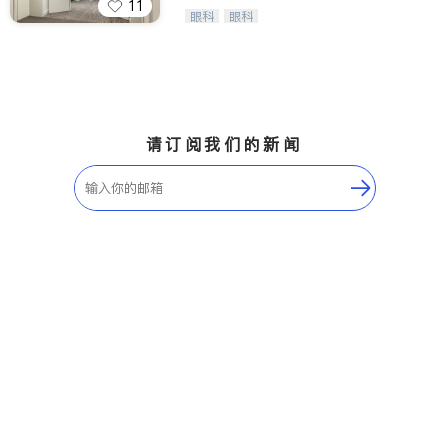
11
Wang Vision Institute has more tha
眼科
眼科
n 30 years experience in
请订阅我们的新闻