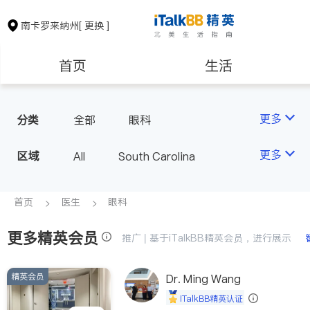
南卡罗来纳州
[ 更换 ]
首页
生活
医生
律师
更多
分类
全部
眼科
房地产租售
建筑装修
更多
区域
All
South Carolina
教育
养老
首页
医生
眼科
更多精英会员
非盈利组织
推广 | 基于iTalkBB精英会员，进行展示
精英会员
Dr. Ming Wang
iTalkBB精英认证