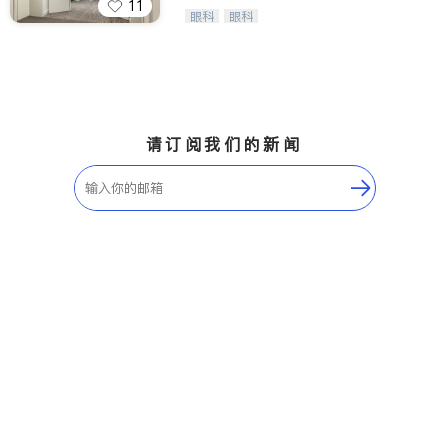
11
Wang Vision Institute has more tha
眼科
眼科
n 30 years experience in
请订阅我们的新闻