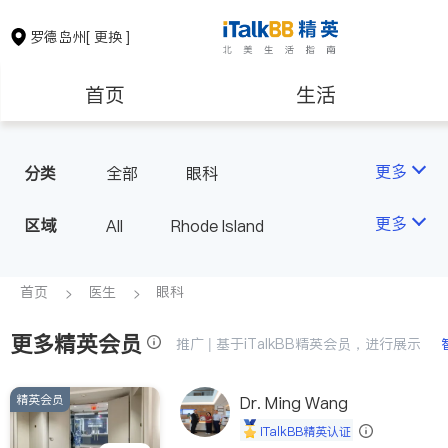
罗德岛州
[ 更换 ]
首页
生活
医生
律师
更多
分类
全部
眼科
房地产租售
建筑装修
更多
区域
All
Rhode Island
教育
养老
首页
医生
眼科
更多精英会员
非盈利组织
推广 | 基于iTalkBB精英会员，进行展示
精英会员
Dr. Ming Wang
iTalkBB精英认证