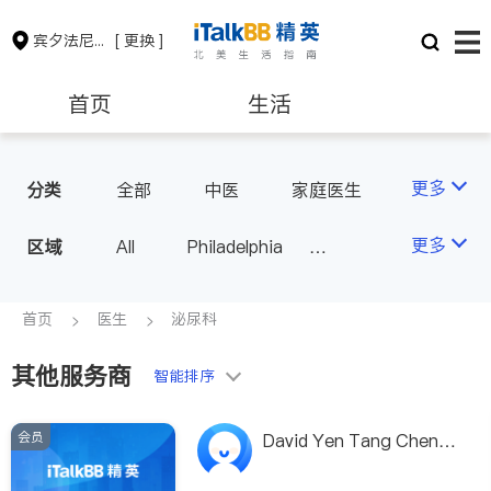
宾夕法尼亚州
[ 更换 ]
首页
生活
医生
律师
更多
分类
全部
中医
家庭医生
心理医生
医美
牙科
保险理财
房地产租售
更多
区域
All
Philadelphia
眼科
妇科
儿科
Pittsburgh
耳鼻喉科
精神科
银行贷款
会计师
PA - Other Cities
首页
医生
泌尿科
心脏科
神经科
肠胃肝脏科
外科
其他服务商
建筑装修
教育
智能排序
皮肤科
麻醉科
泌尿科
风湿病
会员
养老
非盈利组织
David Yen Tang Chen,
M.D.
呼吸科
医生-其它