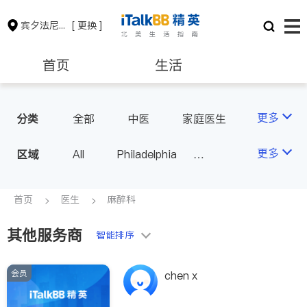
宾夕法尼亚州
[ 更换 ]
首页
生活
医生
律师
更多
分类
全部
中医
家庭医生
心理医生
医美
牙科
保险理财
房地产租售
更多
区域
All
Philadelphia
眼科
妇科
儿科
Pittsburgh
耳鼻喉科
精神科
银行贷款
会计师
PA - Other Cities
首页
医生
麻醉科
心脏科
神经科
肠胃肝脏科
外科
其他服务商
建筑装修
教育
智能排序
皮肤科
麻醉科
泌尿科
风湿病
会员
养老
非盈利组织
chen x
呼吸科
医生-其它