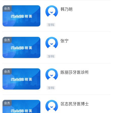
会员
韩乃明
牙科
会员
张宁
牙科
会员
陈丽莎牙医诊所
牙科
会员
区志民牙医博士