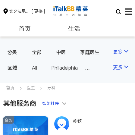
宾夕法尼亚州
[ 更换 ]
首页
生活
医生
律师
更多
分类
全部
中医
家庭医生
心理医生
医美
牙科
保险理财
房地产租售
更多
区域
All
Philadelphia
眼科
妇科
儿科
Pittsburgh
耳鼻喉科
精神科
银行贷款
会计师
PA - Other Cities
首页
医生
牙科
心脏科
神经科
肠胃肝脏科
外科
其他服务商
建筑装修
教育
智能排序
皮肤科
麻醉科
泌尿科
风湿病
会员
黄钦
养老
非盈利组织
呼吸科
医生-其它