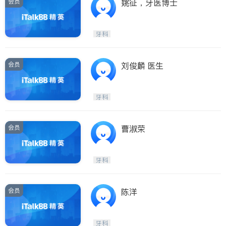
会员
姚征，牙医博士
牙科
会员
刘俊麟 医生
牙科
会员
曹淑荣
牙科
会员
陈洋
牙科