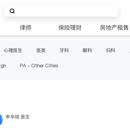
律师
保险理财
房地产租售
非盈利组织
心理医生
医美
牙科
眼科
妇科
科
外科
皮肤科
麻醉科
泌尿科
风
rgh
PA - Other Cities
申华琼 医生