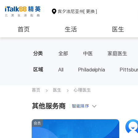
宾夕法尼亚州
[ 更换 ]
首页
生活
医生
建筑装修
教育
养老
分类
全部
中医
家庭医生
心脏科
神经科
肠胃肝脏
区域
All
Philadelphia
Pittsbu
内分泌科
首页
医生
心理医生
其他服务商
智能排序
会员