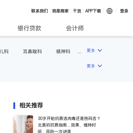
联系我们
我是商家
干货
APP下载
登录
银行贷款
会计师
更多
儿科
耳鼻喉科
精神科
湿病
呼吸科
医生-其它
更多
相关推荐
30岁开始抗衰选肉毒还是热玛吉？
北美初抗衰指南，效果、维持时
间、风险一次讲清