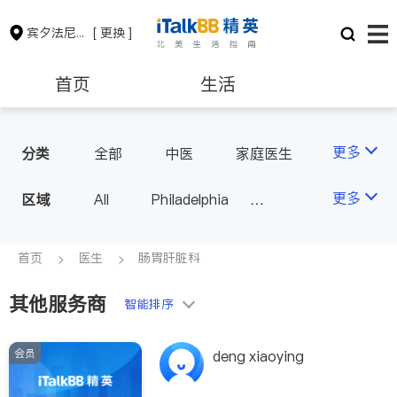
宾夕法尼亚州
[ 更换 ]
首页
生活
医生
律师
更多
分类
全部
中医
家庭医生
心理医生
医美
牙科
保险理财
房地产租售
更多
区域
All
Philadelphia
眼科
妇科
儿科
Pittsburgh
耳鼻喉科
精神科
银行贷款
会计师
PA - Other Cities
首页
医生
肠胃肝脏科
心脏科
神经科
肠胃肝脏科
外科
其他服务商
建筑装修
教育
智能排序
皮肤科
麻醉科
泌尿科
风湿病
会员
养老
非盈利组织
deng xiaoying
呼吸科
医生-其它